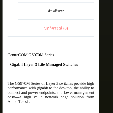
10
16-
คำอธิบาย
port
10/100/1000T
PoE+
managed
บทวิจารณ์ (0)
switch
with
2
SFP
ports
ชิ้น
CentreCOM GS970M Series
Gigabit Layer 3 Lite Managed Switches
The GS970M Series of Layer 3 switches provide high
performance with gigabit to the desktop, the ability to
connect and power endpoints, and lower management
costs—a high value network edge solution from
Allied Telesis.