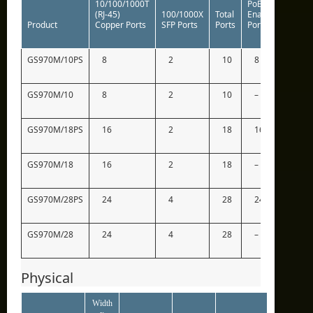
10/100/1000T
PoE
(RJ-45)
100/1000X
Total
Enabled
Switc
Product
Copper Ports
SFP Ports
Ports
Ports
Fabri
GS970M/10PS
8
2
10
8
20G
GS970M/10
8
2
10
–
20G
GS970M/18PS
16
2
18
16
36G
GS970M/18
16
2
18
–
36G
GS970M/28PS
24
4
28
24
56G
GS970M/28
24
4
28
–
56G
Physical
Width