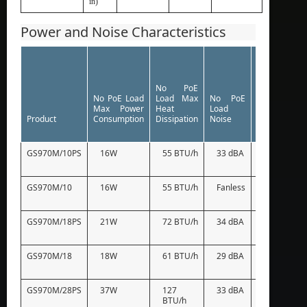
in)
Power and Noise Characteristics
No PoE
Full PoE
No PoE Load
Load Max
No PoE
Load Ma
Max Power
Heat
Load
Power
Product
Consumption
Dissipation
Noise
Consumptio
GS970M/10PS
16W
55 BTU/h
33 dBA
180W
GS970M/10
16W
55 BTU/h
Fanless
–
GS970M/18PS
21W
72 BTU/h
34 dBA
330W
GS970M/18
18W
61 BTU/h
29 dBA
–
GS970M/28PS
37W
127
33 dBA
520W
BTU/h