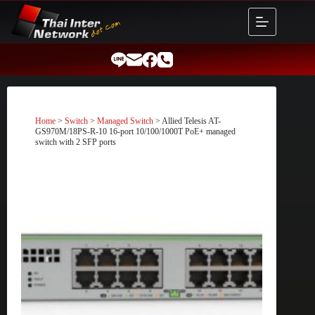
Skip
to
content
Home
>
Switch
>
Managed Switch
> Allied Telesis AT-
GS970M/18PS-R-10 16-port 10/100/1000T PoE+ managed
switch with 2 SFP ports