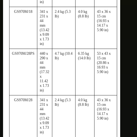
in)
GS970M/18
341 x
2.4 kg (5.3
4.0 kg
43 x 36 x
231 x
lb)
(8.8 lb)
15 cm
44
(16.93 x
mm
14.17 x
(13.42
5.90 in)
x 9.09
x 1.73
in)
GS970M/28PS
440 x
4.7 kg (10.4
6.35 kg
53 x 43 x
290 x
lb)
(14.0 lb)
15 cm
44
(20.86 x
mm
16.93 x
(17.32
5.90 in)
x
11.42
x 1.73
in)
GS970M/28
341 x
2.4 kg (5.3
4.0 kg
43 x 36 x
231 x
lb)
(8.8 lb)
15 cm
44
(16.93 x
mm
14.17 x
(13.42
5.90 in)
x 9.09
x 1.73
in)