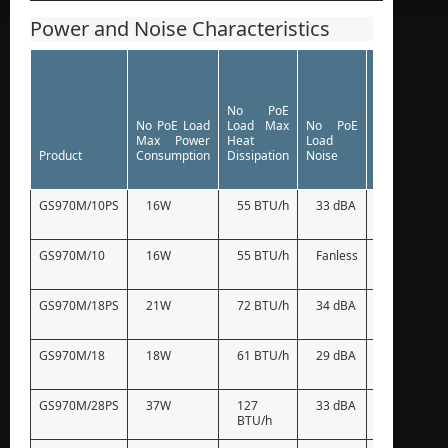
Power and Noise Characteristics
No PoE
Full PoE
No PoE Load
Load Max
No PoE
Load Ma
Max Power
Heat
Load
Power
Product
Consumption
Dissipation
Noise
Consumptio
GS970M/10PS
16W
55 BTU/h
33 dBA
180W
GS970M/10
16W
55 BTU/h
Fanless
–
GS970M/18PS
21W
72 BTU/h
34 dBA
330W
GS970M/18
18W
61 BTU/h
29 dBA
–
GS970M/28PS
37W
127
33 dBA
520W
BTU/h