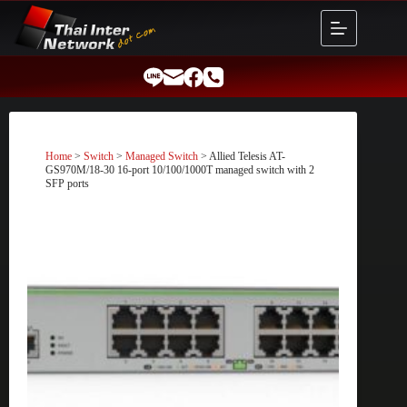
Skip
to
content
Home
>
Switch
>
Managed Switch
> Allied Telesis AT-
GS970M/18-30 16-port 10/100/1000T managed switch with 2
SFP ports