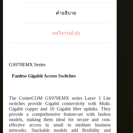
24-
port
คำอธิบาย
10/100/1000T
stackable
switch
with
บทวิจารณ์ (0)
2x1/2.5/5/10
Gigabit
copper
uplinks,2xSFP/SFP+
slots
ชิ้น
GS970EMX Series
Fanless Gigabit Access Switches
The CentreCOM GS970EMX series Layer 3 Lite
switches provide Gigabit connectivity with Multi-
Gigabit copper and 10 Gigabit fiber uplinks. They
provide a comprehensive feature-set with fanless
models, making them ideal for secure and cost-
effective access in small to medium business
networks. Stackable models add flexibility and