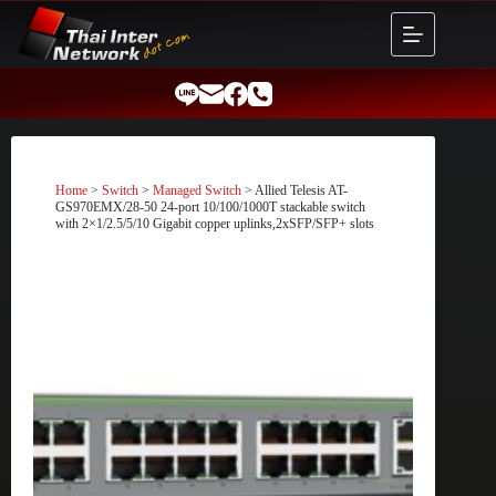
Skip
to
content
Home
>
Switch
>
Managed Switch
> Allied Telesis AT-
GS970EMX/28-50 24-port 10/100/1000T stackable switch
with 2×1/2.5/5/10 Gigabit copper uplinks,2xSFP/SFP+ slots