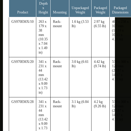
Depth
x
Unpackaged
Packaged
Packaged
Product
Height
Mounting
Weight
Weight
Dimensions
GS970EMX/10
263 x
Rack-
1.6 kg (3.53
2.97 kg
462 x 258 x
179 x
mount
lb)
(6.55 lb)
107 mm
38
(18.19 x
mm
10.15 x
(10.35
4.21 in)
x 7.04
x 1.49
in)
GS970EMX/20
341 x
Rack-
3.0 kg (6.61
4.42 kg
530 x 360 x
231 x
mount
lb)
(9.74 lb)
120 mm
44
(20.87 x
mm
14.17 x
(13.42
4.72 in)
x 9.09
x 1.73
in)
GS970EMX/28
341 x
Rack-
3.1 kg (6.84
4.2 kg
530 x 360 x
231 x
mount
lb)
(9.26 lb)
120 mm
44
(20.87 x
mm
14.17 x
(13.42
4.72 in)
x 9.09
x 1.73