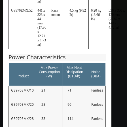
in)
GS970EMX/52
441 x
Rack-
4.5 kg (9.92
6.20 kg
530 x 360 x
323 x
mount
lb)
(13.66
120 mm
44
lb)
(20.87 x
mm
14.17 x
(17.36
4.72 in)
x
12.71
x 1.73
in)
Power Characteristics
Max Power
Max Heat
Consumption
Dissipation
Noise
Product
(W)
(BTU/h)
(DBA)
GS970EMX/10
21
71
Fanless
GS970EMX/20
28
96
Fanless
GS970EMX/28
33
114
Fanless