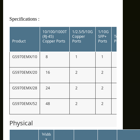
Specifications :
10/100/1000T
1/2.5/5/10G
1/10G
(RJ-45)
Copper
SFP+
Total
Stacki
Product
Copper Ports
Ports
Ports
Ports
Ports
GS970EMX/10
8
1
1
10
–
GS970EMX/20
16
2
2
20
4
GS970EMX/28
24
2
2
28
4
GS970EMX/52
48
2
2
52
4
Physical
Width
x