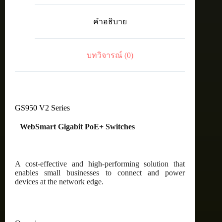
30
48-
คำอธิบาย
port
10/100/1000T
PoE
(24
บทวิจารณ์ (0)
PoE
Enabled)
WebSmart
switch
with
4
SFP
GS950 V2 Series
ports
ชิ้น
WebSmart Gigabit PoE+ Switches
A cost-effective and high-performing solution that
enables small businesses to connect and power
devices at the network edge.