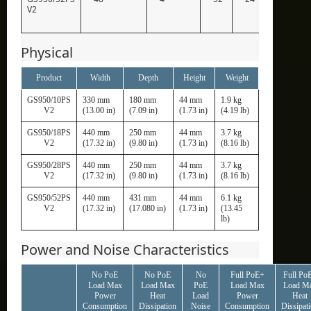
V2
Physical
Product
Width
Depth
Height
Weight
GS950/10PS
330 mm
180 mm
44 mm
1.9 kg
V2
(13.00 in)
(7.09 in)
(1.73 in)
(4.19 lb)
GS950/18PS
440 mm
250 mm
44 mm
3.7 kg
V2
(17.32 in)
(9.80 in)
(1.73 in)
(8.16 lb)
GS950/28PS
440 mm
250 mm
44 mm
3.7 kg
V2
(17.32 in)
(9.80 in)
(1.73 in)
(8.16 lb)
GS950/52PS
440 mm
431 mm
44 mm
6.1 kg
V2
(17.32 in)
(17.080 in)
(1.73 in)
(13.45
lb)
Power and Noise Characteristics
No PoE
No PoE
No
Full PoE+
Full Po
Load Max
Load Max
PoE
Load Max
Load M
Power
Heat
Load
Power
Heat
Consumption
Dissipation
Noise
Consumption
Dissipat