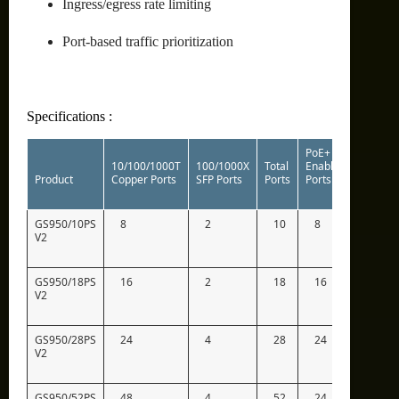
Ingress/egress rate limiting
Port-based traffic prioritization
Specifications :
PoE+
10/100/1000T
100/1000X
Total
Enabled
Switchi
Product
Copper Ports
SFP Ports
Ports
Ports
Fabric
GS950/10PS
8
2
10
8
20Gb
V2
GS950/18PS
16
2
18
16
36Gb
V2
GS950/28PS
24
4
28
24
56Gb
V2
GS950/52PS
48
4
52
24
104G