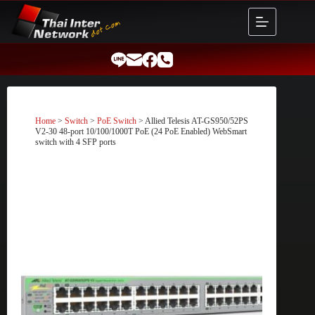
Skip
to
content
Home
>
Switch
>
PoE Switch
> Allied Telesis AT-GS950/52PS
V2-30 48-port 10/100/1000T PoE (24 PoE Enabled) WebSmart
switch with 4 SFP ports