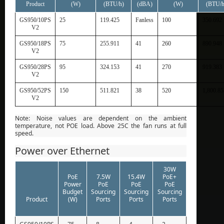
Product
(W)
(BTU/h)
(dBA)
(W)
(BTU/h
GS950/10PS
25
119.425
Fanless
100
350.692
V2
GS950/18PS
75
255.911
41
260
890.948
V2
GS950/28PS
95
324.153
41
270
919.383
V2
GS950/52PS
150
511.821
38
520
1,800.85
V2
Note: Noise values are dependent on the ambient
temperature, not POE load. Above 25C the fan runs at full
speed.
Power over Ethernet
30W
PoE
7.5W
15.4W
PoE+
Power
PoE
PoE
PoE
Budget
Sourcing
Sourcing
Sourcing
Product
(W)
Ports
Ports
Ports