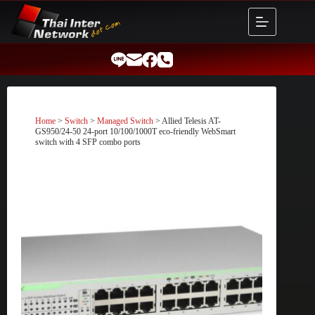
Skip
to
content
Home
>
Switch
>
Managed Switch
> Allied Telesis AT-
GS950/24-50 24-port 10/100/1000T eco-friendly WebSmart
switch with 4 SFP combo ports