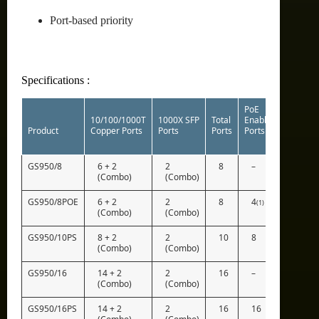
Port-based priority
Specifications :
PoE
10/100/1000T
1000X SFP
Total
Enabled
Switchi
Product
Copper Ports
Ports
Ports
Ports
Fabric
GS950/8
6 + 2
2
8
–
16Gb
(Combo)
(Combo)
GS950/8POE
6 + 2
2
8
4
16Gb
(1)
(Combo)
(Combo)
GS950/10PS
8 + 2
2
10
8
20Gb
(Combo)
(Combo)
GS950/16
14 + 2
2
16
–
32Gb
(Combo)
(Combo)
GS950/16PS
14 + 2
2
16
16
32Gb