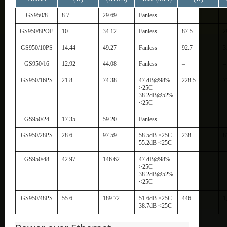
GS950/8
8.7
29.69
Fanless
–
–
GS950/8POE
10
34.12
Fanless
87.5
2
GS950/10PS
14.44
49.27
Fanless
92.7
3
GS950/16
12.92
44.08
Fanless
–
–
GS950/16PS
21.8
74.38
47 dB@98%
228.5
7
>25C
38.2dB@52%
<25C
GS950/24
17.35
59.20
Fanless
–
–
GS950/28PS
28.6
97.59
58.5dB >25C
238
8
55.2dB <25C
GS950/48
42.97
146.62
47 dB@98%
–
–
>25C
38.2dB@52%
<25C
GS950/48PS
55.6
189.72
51.6dB >25C
446
1
38.7dB <25C