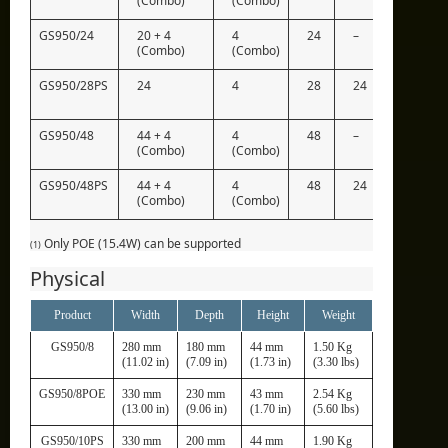
(Combo)
(Combo)
GS950/24
20 + 4
4
24
–
48Gb
(Combo)
(Combo)
GS950/28PS
24
4
28
24
56Gb
GS950/48
44 + 4
4
48
–
96Gb
(Combo)
(Combo)
GS950/48PS
44 + 4
4
48
24
96Gb
(Combo)
(Combo)
Only POE (15.4W) can be supported
(1)
Physical
Product
Width
Depth
Height
Weight
GS950/8
280 mm
180 mm
44 mm
1.50 Kg
(11.02 in)
(7.09 in)
(1.73 in)
(3.30 lbs)
GS950/8POE
330 mm
230 mm
43 mm
2.54 Kg
(13.00 in)
(9.06 in)
(1.70 in)
(5.60 lbs)
GS950/10PS
330 mm
200 mm
44 mm
1.90 Kg