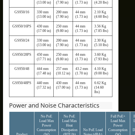
(13.00 in)
(7.90 in)
(1.73 in)
(4.20 lbs)
GS950/16
330 mm
200 mm
44 mm
2.10 Kg
(13.00 in)
(7.90 in)
(1.73 in)
(4.60 lbs)
GS950/16PS
430 mm
250 mm
44 mm
3.56 Kg
(17.00 in)
(9.80 in)
(1.73 in)
(7.85 lbs)
GS950/24
330 mm
200 mm
44 mm
2.30 Kg
(13.00 in)
(7.90 in)
(1.73 in)
(5.10 lbs)
GS950/28PS
450 mm
250 mm
44 mm
3.60 Kg
(17.71 in)
(9.80 in)
(1.73 in)
(7.93 lbs)
GS950/48
444 mm
257 mm
43.2 mm
4.10 Kg
(17.48 in)
(10.12 in)
(1.70 in)
(9.00 lbs)
GS950/48PS
440 mm
430 mm
44 mm
6.62 Kg
(17.32 in)
(17.00 in)
(1.73 in)
(14.60
lbs)
Power and Noise Characteristics
No PoE
No PoE
Full PoE+
F
Load Max
Load Max
Load Max
Power
Heat
Power
Consumption
Dissipation
No PoE Load
Consumption
D
Product
(W)
(BTU/h)
Noise (dBA)
(W)