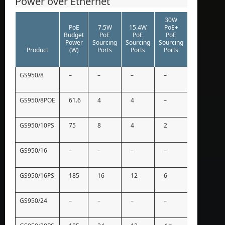
Power over Ethernet
30W
PoE
7.5W
15.4W
PoE+
Budget
PoE
PoE
PoE
Power
Sourcing
Sourcing
Sourcing
Product
(W)
Ports
Ports
Ports
GS950/8
–
–
–
–
GS950/8POE
61.6
4
4
–
GS950/10PS
75
8
4
2
GS950/16
–
–
–
–
GS950/16PS
185
16
12
6
GS950/24
–
–
–
–