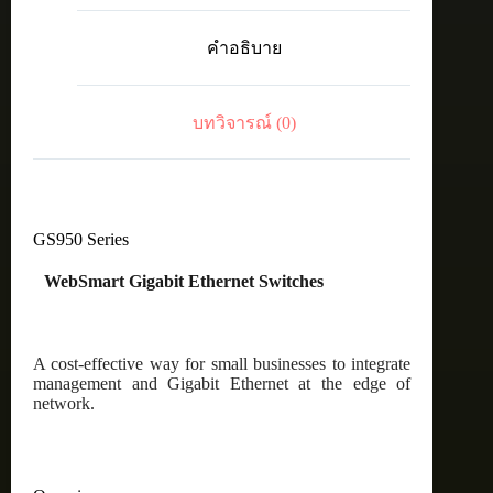
24-
port
คำอธิบาย
10/100/1000T
eco-
friendly
WebSmart
บทวิจารณ์ (0)
switch
with
4
SFP
combo
ports
GS950 Series
ชิ้น
WebSmart Gigabit Ethernet Switches
A cost-effective way for small businesses to integrate
management and Gigabit Ethernet at the edge of
network.