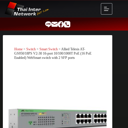
Skip
to
content
Home
>
Switch
>
Smart Switch
> Allied Telesis AT-
GS950/18PS V2-30 16-port 10/100/1000T PoE (16 PoE
Enabled) WebSmart switch with 2 SFP ports