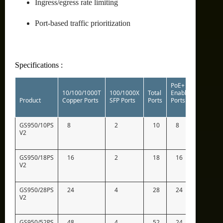
Ingress/egress rate limiting
Port-based traffic prioritization
Specifications :
PoE+
10/100/1000T
100/1000X
Total
Enabled
Switchi
Product
Copper Ports
SFP Ports
Ports
Ports
Fabric
GS950/10PS
8
2
10
8
20Gb
V2
GS950/18PS
16
2
18
16
36Gb
V2
GS950/28PS
24
4
28
24
56Gb
V2
GS950/52PS
48
4
52
24
104G