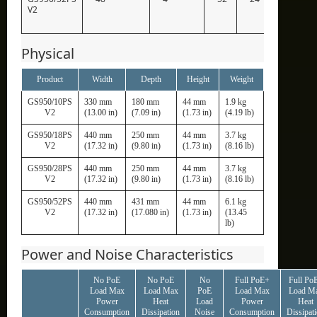
V2
Physical
Product
Width
Depth
Height
Weight
GS950/10PS
330 mm
180 mm
44 mm
1.9 kg
V2
(13.00 in)
(7.09 in)
(1.73 in)
(4.19 lb)
GS950/18PS
440 mm
250 mm
44 mm
3.7 kg
V2
(17.32 in)
(9.80 in)
(1.73 in)
(8.16 lb)
GS950/28PS
440 mm
250 mm
44 mm
3.7 kg
V2
(17.32 in)
(9.80 in)
(1.73 in)
(8.16 lb)
GS950/52PS
440 mm
431 mm
44 mm
6.1 kg
V2
(17.32 in)
(17.080 in)
(1.73 in)
(13.45
lb)
Power and Noise Characteristics
No PoE
No PoE
No
Full PoE+
Full Po
Load Max
Load Max
PoE
Load Max
Load M
Power
Heat
Load
Power
Heat
Consumption
Dissipation
Noise
Consumption
Dissipat