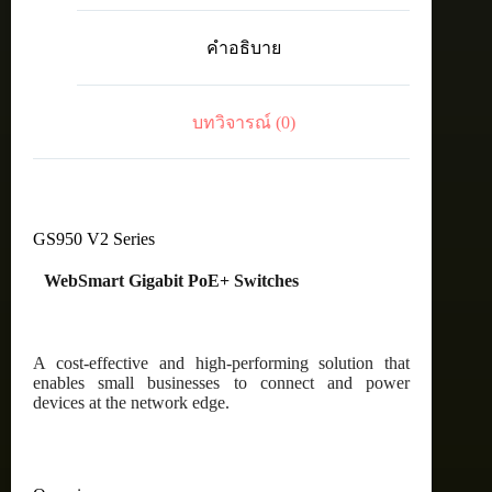
30
16-
คำอธิบาย
port
10/100/1000T
PoE
(16
บทวิจารณ์ (0)
PoE
Enabled)
WebSmart
switch
with
2
SFP
GS950 V2 Series
ports
ชิ้น
WebSmart Gigabit PoE+ Switches
A cost-effective and high-performing solution that
enables small businesses to connect and power
devices at the network edge.