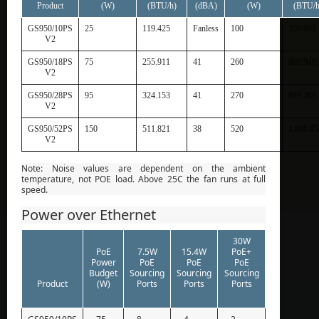
Product
(W)
(BTU/h)
(dBA)
(W)
(BTU/h
GS950/10PS
25
119.425
Fanless
100
350.692
V2
GS950/18PS
75
255.911
41
260
890.948
V2
GS950/28PS
95
324.153
41
270
919.383
V2
GS950/52PS
150
511.821
38
520
1,800.85
V2
Note: Noise values are dependent on the ambient
temperature, not POE load. Above 25C the fan runs at full
speed.
Power over Ethernet
30W
PoE
7.5W
15.4W
PoE+
Power
PoE
PoE
PoE
Budget
Sourcing
Sourcing
Sourcing
Product
(W)
Ports
Ports
Ports