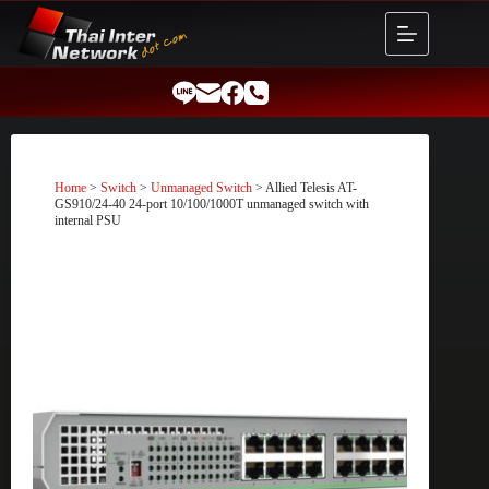
Skip
to
content
Home
>
Switch
>
Unmanaged Switch
> Allied Telesis AT-
GS910/24-40 24-port 10/100/1000T unmanaged switch with
internal PSU