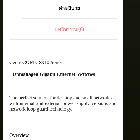
port
คำอธิบาย
10/100/1000T
unmanaged
switch
with
บทวิจารณ์ (0)
internal
PSU
ชิ้น
CentreCOM GS910 Series
Unmanaged Gigabit Ethernet Switches
The perfect solution for desktop and small networks—
with internal and external power supply versions and
network loop guard technology.
Overview