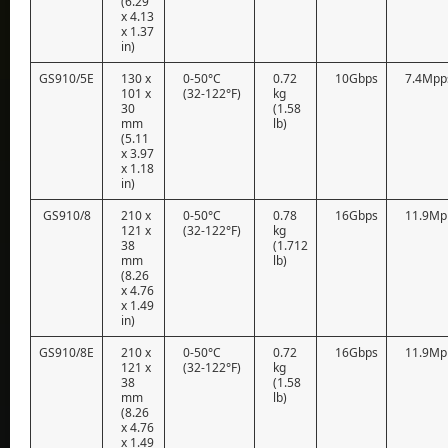
(6.29
x 4.13
x 1.37
in)
GS910/5E
130 x
0-50°C
0.72
10Gbps
7.4Mpp
101 x
(32-122°F)
kg
30
(1.58
mm
lb)
(5.11
x 3.97
x 1.18
in)
GS910/8
210 x
0-50°C
0.78
16Gbps
11.9Mp
121 x
(32-122°F)
kg
38
(1.712
mm
lb)
(8.26
x 4.76
x 1.49
in)
GS910/8E
210 x
0-50°C
0.72
16Gbps
11.9Mp
121 x
(32-122°F)
kg
38
(1.58
mm
lb)
(8.26
x 4.76
x 1.49