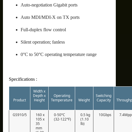
Auto-negotiation Gigabit ports
Auto MDI/MDI-X on TX ports
Full-duplex flow control
Silent operation; fanless
0°C to 50°C operating temperature range
Specifications :
Width x
Depth x
Operating
Switching
Product
Height
Temperature
Weight
Capacity
Throughp
GS910/5
160 x
0-50°C
0.5 kg
10Gbps
7.4Mpp
105 x
(32-122°F)
(1.10
35
lb)
mm