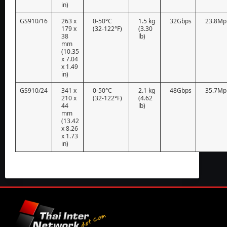
in)
GS910/16
263 x
0-50°C
1.5 kg
32Gbps
23.8Mp
179 x
(32-122°F)
(3.30
38
lb)
mm
(10.35
x 7.04
x 1.49
in)
GS910/24
341 x
0-50°C
2.1 kg
48Gbps
35.7Mp
210 x
(32-122°F)
(4.62
44
lb)
mm
(13.42
x 8.26
x 1.73
in)