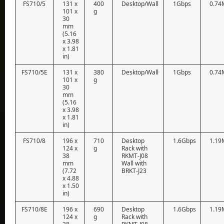
FS710/5
131 x
400
Desktop/Wall
1Gbps
0.74
101 x
g
30
mm
(5.16
x 3.98
x 1.81
in)
FS710/5E
131 x
380
Desktop/Wall
1Gbps
0.74
101 x
g
30
mm
(5.16
x 3.98
x 1.81
in)
FS710/8
196 x
710
Desktop
1.6Gbps
1.19
124 x
g
Rack with
38
RKMT-J08
mm
Wall with
(7.72
BRKT-J23
x 4.88
x 1.50
in)
FS710/8E
196 x
690
Desktop
1.6Gbps
1.19
124 x
g
Rack with