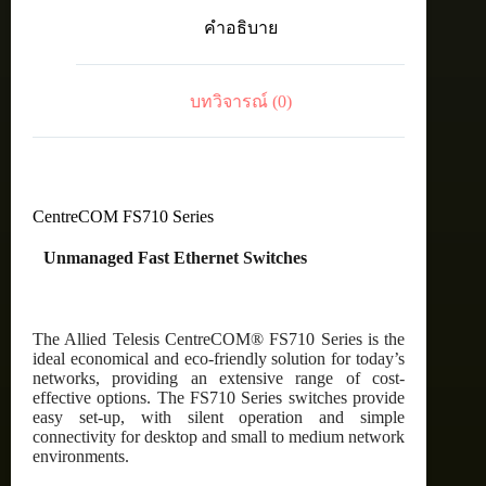
port
คำอธิบาย
10/100TX
unmanaged
switch
with
บทวิจารณ์ (0)
internal
PSU
ชิ้น
CentreCOM FS710 Series
Unmanaged Fast Ethernet Switches
The Allied Telesis CentreCOM® FS710 Series is the
ideal economical and eco-friendly solution for today’s
networks, providing an extensive range of cost-
effective options. The FS710 Series switches provide
easy set-up, with silent operation and simple
connectivity for desktop and small to medium network
environments.