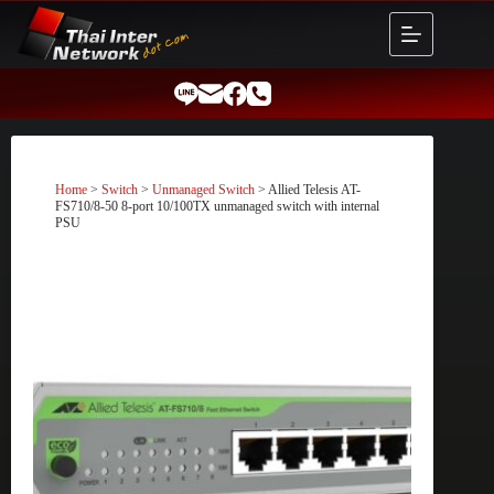
Skip
to
content
Home
>
Switch
>
Unmanaged Switch
> Allied Telesis AT-
FS710/8-50 8-port 10/100TX unmanaged switch with internal
PSU