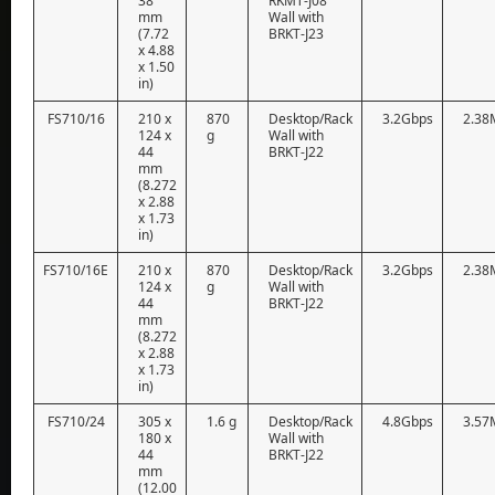
38
RKMT-J08
mm
Wall with
(7.72
BRKT-J23
x 4.88
x 1.50
in)
FS710/16
210 x
870
Desktop/Rack
3.2Gbps
2.38
124 x
g
Wall with
44
BRKT-J22
mm
(8.272
x 2.88
x 1.73
in)
FS710/16E
210 x
870
Desktop/Rack
3.2Gbps
2.38
124 x
g
Wall with
44
BRKT-J22
mm
(8.272
x 2.88
x 1.73
in)
FS710/24
305 x
1.6 g
Desktop/Rack
4.8Gbps
3.57
180 x
Wall with
44
BRKT-J22
mm
(12.00