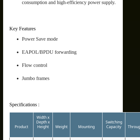
consumption and high-efficiency power supply.
Key Features
Power Save mode
EAPOL/BPDU forwarding
Flow control
Jumbo frames
Specifications :
Width x
Depth x
Switching
Product
Height
Weight
Mounting
Capacity
Throug