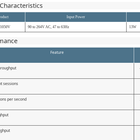
Characteristics
roduct
Input Power
1050V
90 to 264V AC, 47 to 63Hz
13W
rmance
Feature
throughput
t sessions
ons per second
ghput
ughput