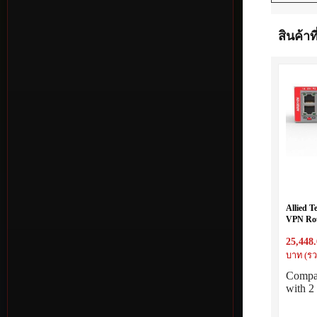
สินค้าที
Allied 
VPN Rou
RJ-45 U
25,448
บาท (รว
Compa
with 