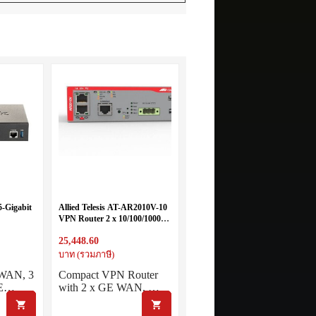
-Gigabit
Allied Telesis AT-AR2010V-10
VPN Router 2 x 10/100/1000T
RJ-45 US Power Cord
25,448.60
บาท (รวมภาษี)
 WAN, 3
Compact VPN Router
GE…
with 2 x GE WAN, …