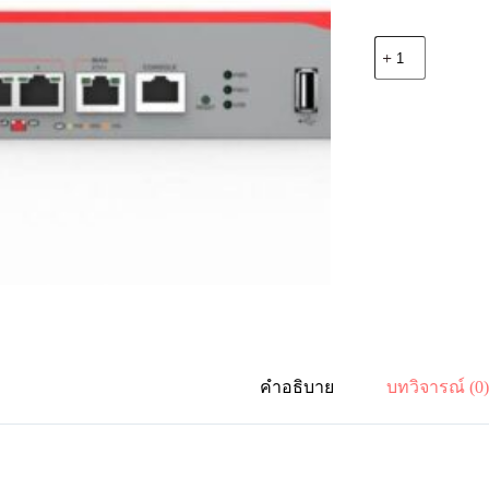
จำนวน
Allied
Telesis
AT-
AR1050V-
60
VPN
Router
1
x
GE
WAN
and
4
x
10/100/1000
LAN
ชิ้น
คำอธิบาย
บทวิจารณ์ (0