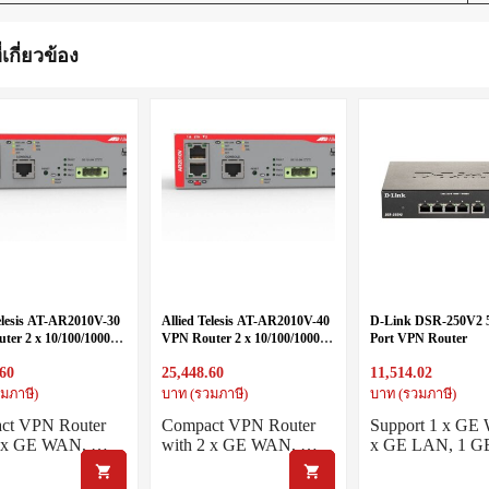
่เกี่ยวข้อง
Telesis AT-AR2010V-30
Allied Telesis AT-AR2010V-40
D-Link DSR-250V2 5
ter 2 x 10/100/1000T
VPN Router 2 x 10/100/1000T
Port VPN Router
K Power Cord
RJ-45 AU Power Cord
.60
25,448.60
11,514.02
มภาษี)
บาท (รวมภาษี)
บาท (รวมภาษี)
ct VPN Router
Compact VPN Router
Support 1 x GE
2 x GE WAN, …
with 2 x GE WAN, …
x GE LAN, 1 