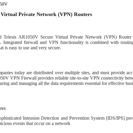
50V
 Virtual Private Network (VPN) Routers
d Telesis AR1050V Secure Virtual Private Network (VPN) Router 
s. Integrated firewall and VPN functionality is combined with routin
hat is easy to use and very secure.
nies today are distributed over multiple sites, and must provide acces
0V VPN Firewall provides reliable site-to-site VPN connectivity betw
curing and managing all the data requirements essential for effective b
res
ophisticated Intrusion Detection and Prevention System [IDS/IPS] pro
picious events that occur on a network