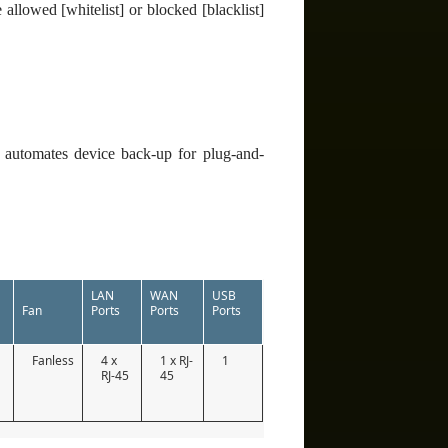
llowed [whitelist] or blocked [blacklist]
utomates device back-up for plug-and-
LAN
WAN
USB
Fan
Ports
Ports
Ports
9
Fanless
4 x
1 x RJ-
1
RJ-45
45