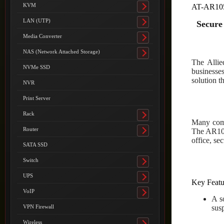
submenu
KVM
AT-AR10
Toggle
submenu
LAN (UTP)
Secure
Toggle
submenu
Media Converter
Toggle
submenu
NAS (Network Attached Storage)
Toggle
The Allie
submenu
NVMe SSD
businesse
solution t
NVR
Print Server
Rack
Toggle
Many compa
submenu
Router
The AR105
Toggle
office, se
submenu
SATA SSD
Switch
Toggle
submenu
UPS
Toggle
Key Featu
submenu
VoIP
Toggle
A s
submenu
sus
VPN Firewall
Wireless