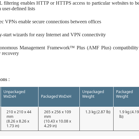
 filtering enables HTTP or HTTPS access to particular websites to be a
 user-defined lists
ec VPNs enable secure connections between offices
y-start wizards for easy Internet and VPN connectivity
onomous Management Framework™ Plus (AMF Plus) compatibility a
y recovery
ions :
Unpackaged
Unpackaged
Packaged
WxDxH
Packaged WxDxH
Weight
Weight
210 x 210 x 44
265 x 256 x 109
1.3 kg (2.87 lb)
1.9 kg (4.1
mm
mm
lb)
(8.26 x 8.26 x
(10.43 x 10.08 x
1.73 in)
4.29 in)