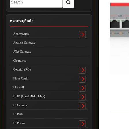
results
หมวดหมู่สินค้า
Accessories
Toggle
submenu
Analog Gateway
ATA Gateway
Clearance
Coaxial (RG)
Toggle
submenu
Fiber Optic
Toggle
submenu
Firewall
Toggle
submenu
HDD (Hard Disk Drive)
Toggle
submenu
IP Camera
Toggle
submenu
IP PBX
IP Phone
Toggle