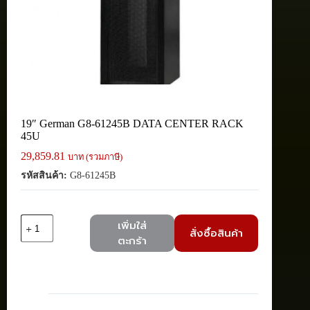
19″ German G8-61245B DATA CENTER RACK
45U
29,859.81
บาท (รวมภาษี)
รหัสสินค้า:
G8-61245B
จำนวน
เพิ่มใส่
สั่งซื้อสินค้า
19"
ตะกร้า
German
G8-
61245B
DATA
CENTER
RACK