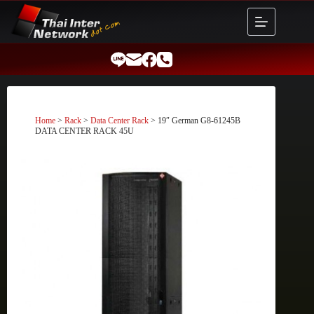
Skip
to
content
Home
>
Rack
>
Data Center Rack
> 19″ German G8-61245B
DATA CENTER RACK 45U