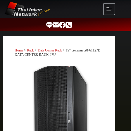
Skip
to
content
Home
>
Rack
>
Data Center Rack
> 19″ German G8-61127B
DATA CENTER RACK 27U