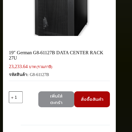
19″ German G8-61127B DATA CENTER RACK
27U
23,233.64
บาท (รวมภาษี)
รหัสสินค้า:
G8-61127B
จำนวน
เพิ่มใส่
สั่งซื้อสินค้า
19"
ตะกร้า
German
G8-
61127B
DATA
CENTER
RACK