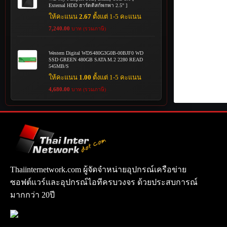
External HDD ฮาร์ดดิสก์พกพา 2.5" ]
ให้คะแนน
2.67
ตั้งแต่ 1-5 คะแนน
7,240.00
บาท (รวมภาษี)
Western Digital WDS480G3G0B-00BJF0 WD
SSD GREEN 480GB SATA M.2 2280 READ
545MB/S
ให้คะแนน
1.00
ตั้งแต่ 1-5 คะแนน
4,680.00
บาท (รวมภาษี)
Thaiinternetwork.com ผู้จัดจำหน่ายอุปกรณ์เครือข่าย
ซอฟต์แวร์และอุปกรณ์ไอทีครบวงจร ด้วยประสบการณ์
มากกว่า 20ปี