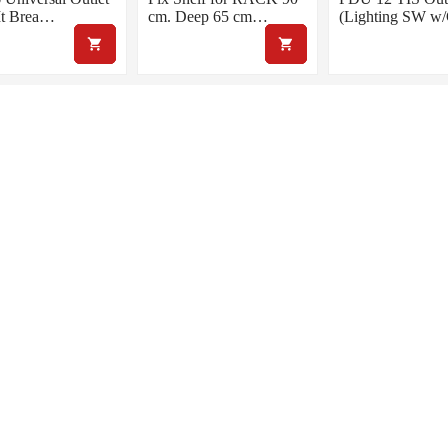
It Brea…
cm. Deep 65 cm…
(Lighting SW 