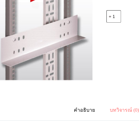
จำนวน
19"
German
G7-
09036
Cable
Tray
7.5
cm.
(w)
for
Cable
run
36U
ชิ้น
คำอธิบาย
บทวิจารณ์ (0