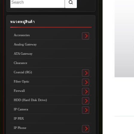
results
หมวดหมู่สินค้า
Accessories
Toggle
submenu
Analog Gateway
ATA Gateway
Clearance
Coaxial (RG)
Toggle
submenu
Fiber Optic
Toggle
submenu
Firewall
Toggle
submenu
HDD (Hard Disk Drive)
Toggle
submenu
IP Camera
Toggle
submenu
IP PBX
IP Phone
Toggle