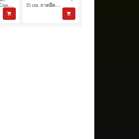
w/Gua…
35 cm. ถาดยึด…