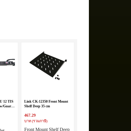
U 12 TIS
Link CK-12350 Front Mount
 w/Guard
Shelf Deep 35 cm
467.29
บาท (รวมภาษี)
Front Mount Shelf Deep
let