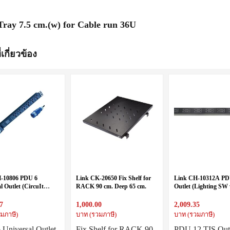
6
Tray 7.5 cm.(w) for Cable run 36U
่เกี่ยวข้อง
-10806 PDU 6
Link CK-20650 Fix Shelf for
Link CH-10312A PD
l Outlet (CircuIt
RACK 90 cm. Deep 65 cm.
Outlet (Lighting SW
 16A+V-A+ Power
+ Protection 16A)
A)
7
1,000.00
2,009.35
มภาษี)
บาท (รวมภาษี)
บาท (รวมภาษี)
Universal Outlet
Fix Shelf for RACK 90
PDU 12 TIS Out