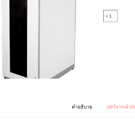
จำนวน
19"
German
G3-
81145
RACK
45U,
(80
x
110
cm.)
Two-
Tone
White-
Gray
ชิ้น
คำอธิบาย
บทวิจารณ์ (0