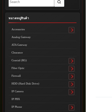
results
หมวดหมู่สินค้า
Accessories
Toggle
submenu
Analog Gateway
ATA Gateway
Clearance
Coaxial (RG)
Toggle
submenu
Fiber Optic
Toggle
submenu
Firewall
Toggle
submenu
HDD (Hard Disk Drive)
Toggle
submenu
IP Camera
Toggle
submenu
IP PBX
IP Phone
Toggle