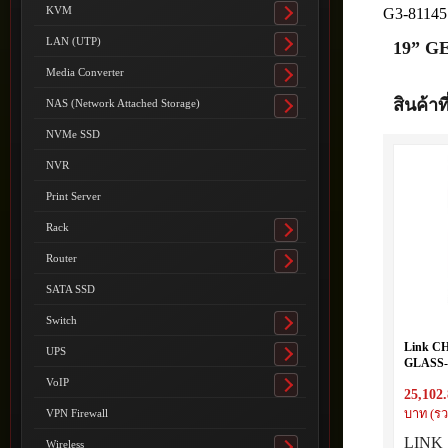
submenu
KVM
G3-81145
Toggle
submenu
LAN (UTP)
19” GE
Toggle
submenu
Media Converter
Toggle
submenu
สินค้าที
NAS (Network Attached Storage)
Toggle
submenu
NVMe SSD
NVR
Print Server
Rack
Toggle
submenu
Router
Toggle
submenu
SATA SSD
Switch
Toggle
submenu
Link C
UPS
Toggle
GLASS-
submenu
(80 x 80
VoIP
Toggle
25,102
submenu
VPN Firewall
บาท (รว
LINK 
Wireless