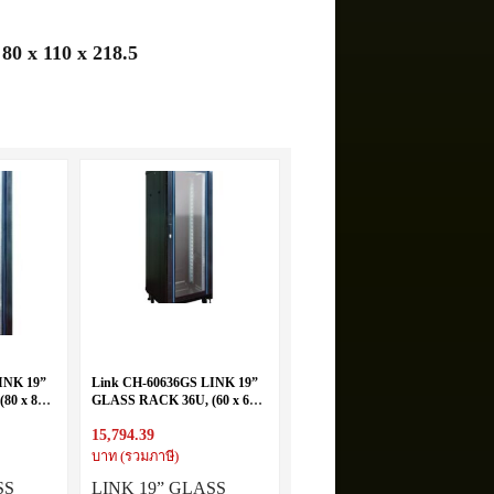
0 x 110 x 218.5
INK 19”
Link CH-60636GS LINK 19”
80 x 80
GLASS RACK 36U, (60 x 60
207
cm.) Black 60 x 60 x 180
15,794.39
บาท (รวมภาษี)
SS
LINK 19” GLASS