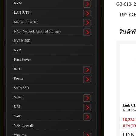
submenu
KVM
G3-6104
Toggle
submenu
LAN (UTP)
19” GE
Toggle
submenu
Media Converter
Toggle
submenu
สินค้าที
NAS (Network Attached Storage)
Toggle
submenu
NVMe SSD
NVR
Print Server
Rack
Toggle
submenu
Router
Toggle
submenu
SATA SSD
Switch
Toggle
submenu
Link C
UPS
Toggle
GLASS-
submenu
(60 x 80
VoIP
Toggle
16,224
140
submenu
VPN Firewall
บาท (รว
LINK 
Wireless