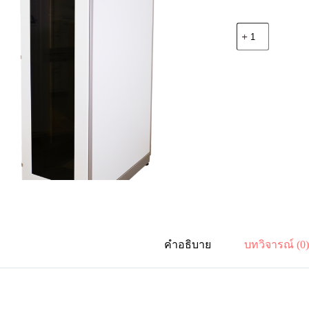
จำนวน
19"
German
G3-
61042
RACK
42U,
(60
x
100
cm.)
Two-
Tone
White-
Gray
ชิ้น
คำอธิบาย
บทวิจารณ์ (0