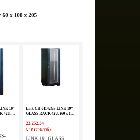
60 x 100 x 205
LINK 19″
Link CH-61142GS LINK 19”
K 42U,
GLASS RACK 42U, (60 x 110
60 x 100 x
cm.) Black 60 x 110 x 207
22,252.34
บาท (รวมภาษี)
SS-
LINK 19” GLASS