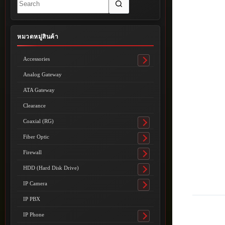
results
หมวดหมู่สินค้า
Accessories
Toggle
submenu
Analog Gateway
ATA Gateway
Clearance
Coaxial (RG)
Toggle
submenu
Fiber Optic
Toggle
submenu
Firewall
Toggle
submenu
HDD (Hard Disk Drive)
Toggle
submenu
IP Camera
Toggle
submenu
IP PBX
IP Phone
Toggle