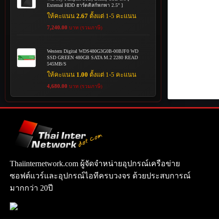
External HDD ฮาร์ดดิสก์พกพา 2.5" ]
ให้คะแนน
2.67
ตั้งแต่ 1-5 คะแนน
7,240.00
บาท (รวมภาษี)
Western Digital WDS480G3G0B-00BJF0 WD
SSD GREEN 480GB SATA M.2 2280 READ
545MB/S
ให้คะแนน
1.00
ตั้งแต่ 1-5 คะแนน
4,680.00
บาท (รวมภาษี)
Thaiinternetwork.com ผู้จัดจำหน่ายอุปกรณ์เครือข่าย
ซอฟต์แวร์และอุปกรณ์ไอทีครบวงจร ด้วยประสบการณ์
มากกว่า 20ปี