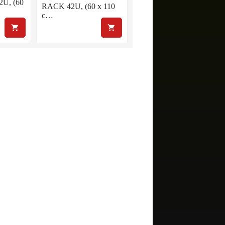
U, (60
RACK 42U, (60 x 110
c…