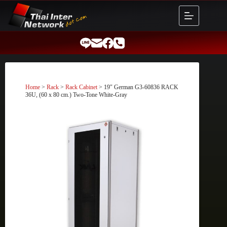
Skip
to
content
Home
>
Rack
>
Rack Cabinet
> 19″ German G3-60836 RACK
36U, (60 x 80 cm.) Two-Tone White-Gray