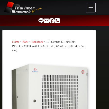
Skip
to
content
Home
>
Rack
>
Wall Rack
> 19″ German G1-60412P
PERFORATED WALL RACK 12U, ลึก 40 cm. (60 x 40 x 59
cm.)