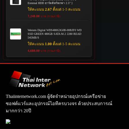
External HDD ฮาร์ดดิสก์พกพา 2.5" ]
ให้คะแนน
2.67
ตั้งแต่ 1-5 คะแนน
7,240.00
บาท (รวมภาษี)
Western Digital WDS480G3G0B-00BJF0 WD
SSD GREEN 480GB SATA M.2 2280 READ
545MB/S
ให้คะแนน
1.00
ตั้งแต่ 1-5 คะแนน
4,680.00
บาท (รวมภาษี)
Thaiinternetwork.com ผู้จัดจำหน่ายอุปกรณ์เครือข่าย
ซอฟต์แวร์และอุปกรณ์ไอทีครบวงจร ด้วยประสบการณ์
มากกว่า 20ปี