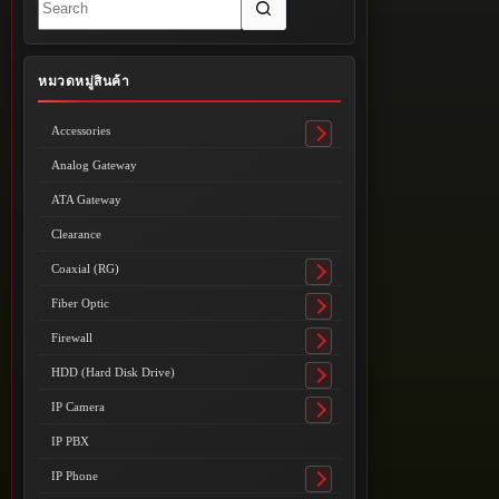
results
หมวดหมู่สินค้า
Accessories
Toggle
submenu
Analog Gateway
ATA Gateway
Clearance
Coaxial (RG)
Toggle
submenu
Fiber Optic
Toggle
submenu
Firewall
Toggle
submenu
HDD (Hard Disk Drive)
Toggle
submenu
IP Camera
Toggle
submenu
IP PBX
IP Phone
Toggle