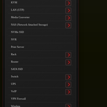
submenu
KVM
Toggle
submenu
LAN (UTP)
Toggle
submenu
Media Converter
Toggle
submenu
NAS (Network Attached Storage)
Toggle
submenu
NVMe SSD
NVR
Print Server
Rack
Toggle
submenu
Router
Toggle
submenu
SATA SSD
Switch
Toggle
submenu
UPS
Toggle
submenu
VoIP
Toggle
submenu
VPN Firewall
Wireless