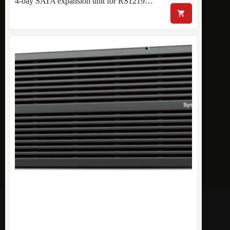
4-bay SATA expansion unit for RS1219…