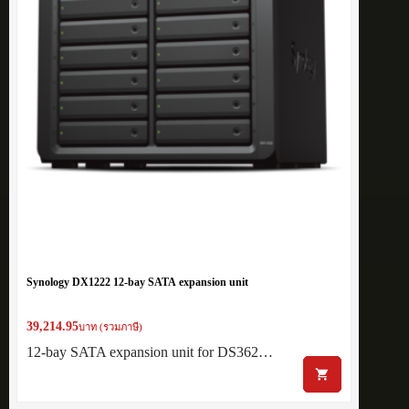
Synology DX1222 12-bay SATA expansion unit
39,214.95
บาท (รวมภาษี)
12-bay SATA expansion unit for DS362…