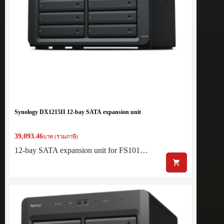
Synology DX1215II 12-bay SATA expansion unit
39,093.46
บาท (รวมภาษี)
12-bay SATA expansion unit for FS101…