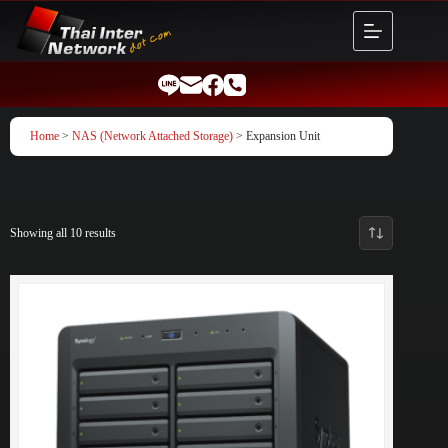
Skip
to
content
Home
>
NAS (Network Attached Storage)
> Expansion Unit
Showing all 10 results