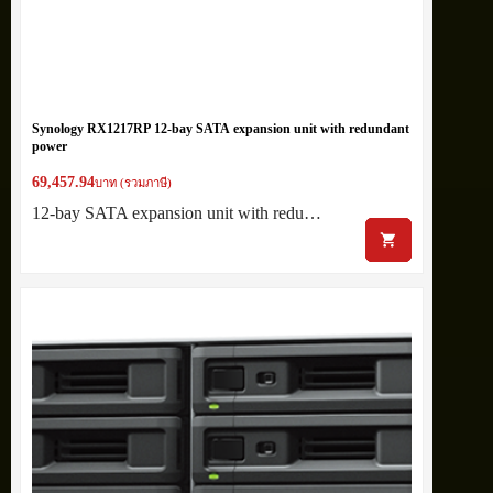
Synology RX1217RP 12-bay SATA expansion unit with redundant
power
69,457.94
บาท (รวมภาษี)
12-bay SATA expansion unit with redu…