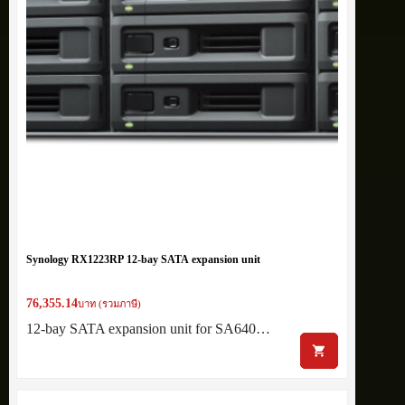
Synology RX1223RP 12-bay SATA expansion unit
76,355.14
บาท (รวมภาษี)
12-bay SATA expansion unit for SA640…