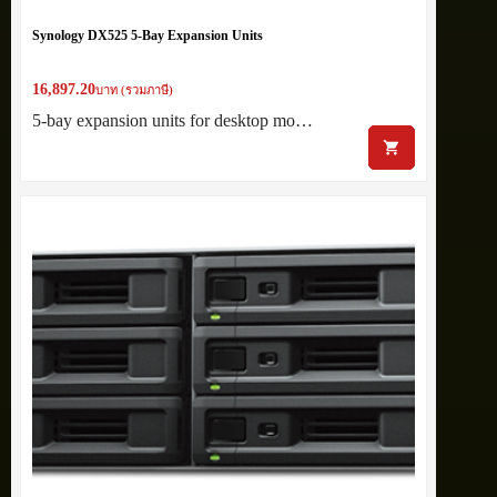
Synology DX525 5-Bay Expansion Units
16,897.20
บาท (รวมภาษี)
5-bay expansion units for desktop mo…