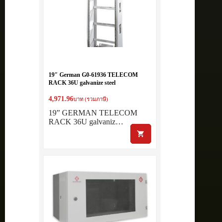
19″ German G0-61936 TELECOM
RACK 36U galvanize steel
4,971.96
บาท (รวมภาษี)
19” GERMAN TELECOM
RACK 36U galvaniz…