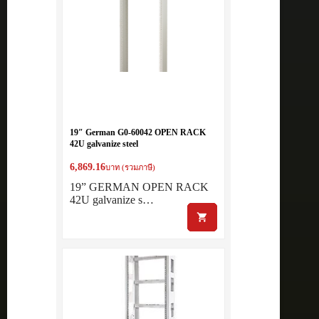
19″ German G0-60042 OPEN RACK
42U galvanize steel
6,869.16
บาท (รวมภาษี)
19” GERMAN OPEN RACK
42U galvanize s…