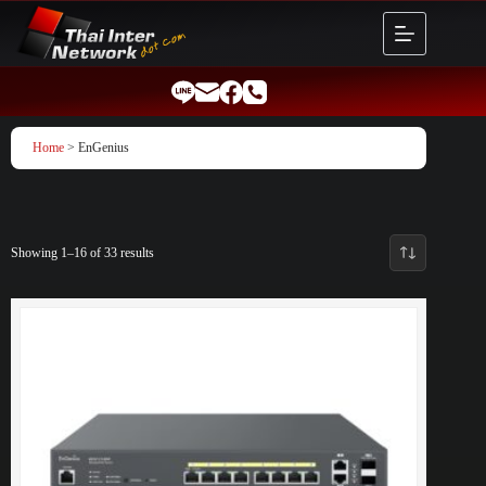
Skip
to
content
Home
> EnGenius
Showing 1–16 of 33 results