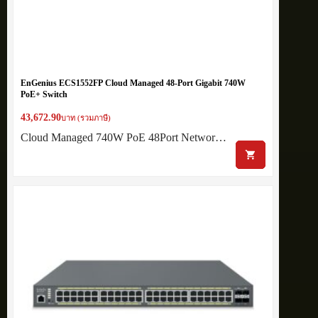
EnGenius ECS1552FP Cloud Managed 48-Port Gigabit 740W
PoE+ Switch
43,672.90
บาท (รวมภาษี)
Cloud Managed 740W PoE 48Port Networ…