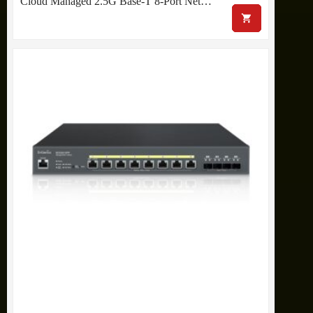
Cloud Managed 2.5G Base-T 8-Port Net…