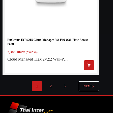
EnGenius ECW215 Cloud Managed Wi-Fi 6 Wall-Plate Access
Point
7,383.18
บาท (รวมภาษี)
Cloud Managed 11ax 2×2:2 Wall-P…
1
2
3
NEXT