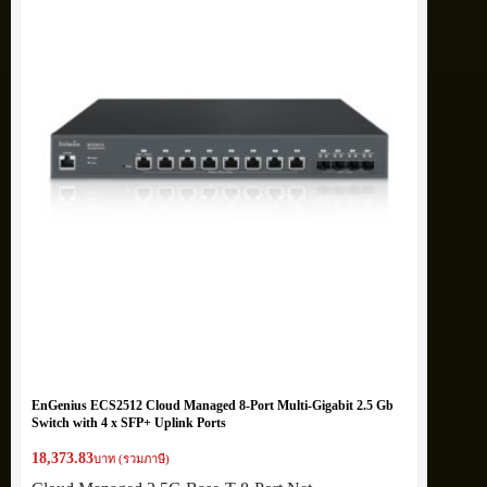
EnGenius ECS2512 Cloud Managed 8-Port Multi-Gigabit 2.5 Gb
Switch with 4 x SFP+ Uplink Ports
18,373.83
บาท (รวมภาษี)