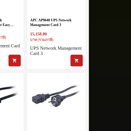
rk
APC AP9640 UPS Network
r Easy
Management Card 3
15,158.00
าษี)
บาท (รวมภาษี)
ment Card
UPS Network Management
Card 3