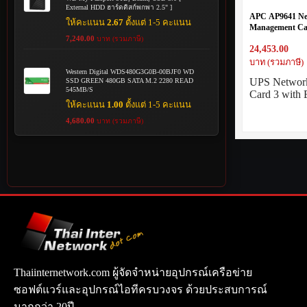
External HDD ฮาร์ดดิสก์พกพา 2.5" ]
APC AP9641 Ne
ให้คะแนน
2.67
ตั้งแต่ 1-5 คะแนน
Management Ca
7,240.00
บาท (รวมภาษี)
24,453.00
บาท (รวมภาษี)
Western Digital WDS480G3G0B-00BJF0 WD
UPS Networ
SSD GREEN 480GB SATA M.2 2280 READ
545MB/S
Card 3 with
ให้คะแนน
1.00
ตั้งแต่ 1-5 คะแนน
4,680.00
บาท (รวมภาษี)
Thaiinternetwork.com ผู้จัดจำหน่ายอุปกรณ์เครือข่าย
ซอฟต์แวร์และอุปกรณ์ไอทีครบวงจร ด้วยประสบการณ์
มากกว่า 20ปี