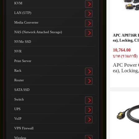
submenu
KVM
Toggle
submenu
LAN (UTP)
Toggle
submenu
Media Converter
Toggle
submenu
NAS (Network Attached Storage)
Toggle
APC AP8716R P
submenu
ea), Locking, C1
NVMe SSD
Degree), 1.8m
10,764.00
NVR
บาท (รวมภาษี)
Print Server
APC Power C
ea), Locking
Rack
Toggle
submenu
Router
Toggle
submenu
SATA SSD
Switch
Toggle
submenu
UPS
Toggle
submenu
VoIP
Toggle
submenu
VPN Firewall
Wireless