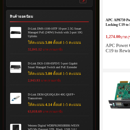
Toggle
submenu
สินค้ายอดนิยม
APC AP8759 Po
Locking C19 to 
D-Link DMS-1100-10TP 10-port 2.5G Smart
Managed PoE (240W) Switch with 2-port 10G
1,274.00
Uplinks
บาท (
ให้คะแนน
5.00
ตั้งแต่ 1-5 คะแนน
APC Power C
32,841.12
บาท (รวมภาษี)
C19 to Rew
D-Link DGS-1100-05PD/U 5-port Gigabit
Smart Managed Switch and PoE Extender
ให้คะแนน
5.00
ตั้งแต่ 1-5 คะแนน
2,943.93
บาท (รวมภาษี)
D-Link DEM-QX10Q-LR4 40G QSFP+
Transceivers
ให้คะแนน
4.14
ตั้งแต่ 1-5 คะแนน
63,018.69
บาท (รวมภาษี)
Western Digital WDBPKJ0050BBK-WESN
WD My Passport 5TB, Black, USB 3.0 [