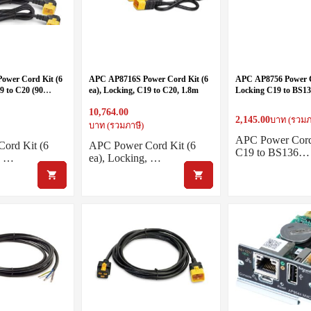
ower Cord Kit (6
APC AP8716S Power Cord Kit (6
APC AP8756 Power 
9 to C20 (90
ea), Locking, C19 to C20, 1.8m
Locking C19 to BS1
3.0m
10,764.00
2,145.00
บาท (รวมภ
บาท (รวมภาษี)
APC Power Cord
ord Kit (6
APC Power Cord Kit (6
C19 to BS136…
, …
ea), Locking, …