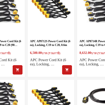
ower Cord Kit (6
APC AP8712S Power Cord Kit (6
APC AP8714R Power 
9 to C20 (90
ea), Locking, C19 to C20, 0.6m
ea), Locking, C19 to
Degree), 1.2m
6,500.00
8,632.00
รวมภาษี)
บาท (รวมภาษี)
บาท (รวมภ
ord Kit (6
APC Power Cord Kit (6
APC Power Cord
, …
ea), Locking, …
ea), Locking, …