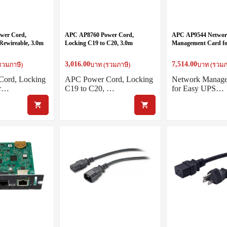
wer Cord,
APC AP8760 Power Cord,
APC AP9544 Netwo
Rewireable, 3.0m
Locking C19 to C20, 3.0m
Management Card fo
UPS,1Ph
3,016.00
7,514.00
รวมภาษี)
บาท (รวมภาษี)
บาท (รวมภ
ord, Locking
APC Power Cord, Locking
Network Manage
ir…
C19 to C20, …
for Easy UPS…