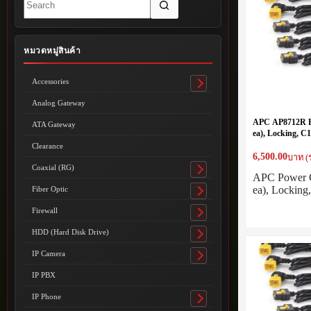
results
หมวดหมู่สินค้า
Accessories
Toggle
submenu
Analog Gateway
APC AP8712R P
ATA Gateway
ea), Locking, C1
Degree), 0.6m
Clearance
6,500.00
บาท (
Coaxial (RG)
Toggle
APC Power C
submenu
ea), Locking
Fiber Optic
Toggle
submenu
Firewall
Toggle
submenu
HDD (Hard Disk Drive)
Toggle
submenu
IP Camera
Toggle
submenu
IP PBX
IP Phone
Toggle