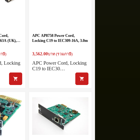
Cord,
APC AP8758 Power Cord,
363A (UK),
Locking C19 to IEC309-16A, 3.0m
3,562.00
าษี)
บาท (รวมภาษี)
, Locking
APC Power Cord, Locking
C19 to IEC30…