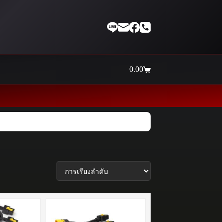
0.00
Shopping
cart
Thaiinternetwork ศูนย์