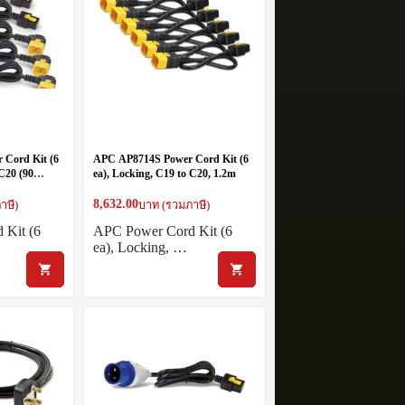
Cord Kit (6
APC AP8714S Power Cord Kit (6
 C20 (90
ea), Locking, C19 to C20, 1.2m
8,632.00
าษี)
บาท (รวมภาษี)
 Kit (6
APC Power Cord Kit (6
ea), Locking, …