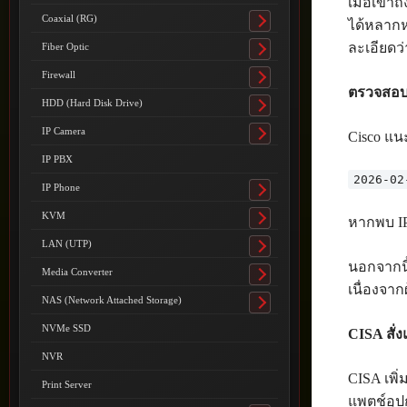
เมื่อเข้
Coaxial (RG)
ได้หลากห
Toggle
submenu
ละเอียดว
Fiber Optic
Toggle
submenu
Firewall
Toggle
ตรวจสอบ
submenu
HDD (Hard Disk Drive)
Toggle
submenu
IP Camera
Cisco แน
Toggle
submenu
IP PBX
2026-02
IP Phone
Toggle
submenu
KVM
หากพบ IP 
Toggle
submenu
LAN (UTP)
Toggle
นอกจากนี
submenu
Media Converter
Toggle
เนื่องจา
submenu
NAS (Network Attached Storage)
Toggle
submenu
NVMe SSD
CISA สั่
NVR
CISA เพิ่
Print Server
แพตช์อุป