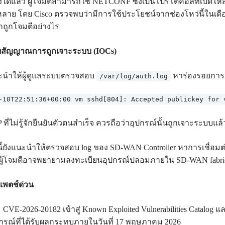
าถึงได้แล้ว ผู้โจมตีสามารถใช้ NETCONF ซึ่งเป็นโปรโตคอลที่เปิ
ลาย โดย Cisco ตรวจพบว่ามีการใช้ประโยชน์จากช่องโหว่นี้ในเดื
่าถูกโจมตีอย่างไร
สัญญาณการถูกเจาะระบบ (IOCs)
ะนำให้ผู้ดูแลระบบตรวจสอบ
หาร่องรอยการล็อ
/var/log/auth.log
-10T22:51:36+00:00 vm sshd[804]: Accepted publickey for vman
ที่ไม่รู้จักยืนยันตัวตนสำเร็จ ควรถือว่าอุปกรณ์นั้นถูกเจาะระบบแล้
้ยังแนะนำให้ตรวจสอบ log ของ SD-WAN Controller หาการเชื่อมต่อ
กผู้โจมตีอาจพยายามลงทะเบียนอุปกรณ์ปลอมภายใน SD-WAN fabri
งแพตช์ด่วน
ม CVE-2026-20182 เข้าสู่ Known Exploited Vulnerabilities Catalo
กรณ์ที่ได้รับผลกระทบภายในวันที่ 17 พฤษภาคม 2026