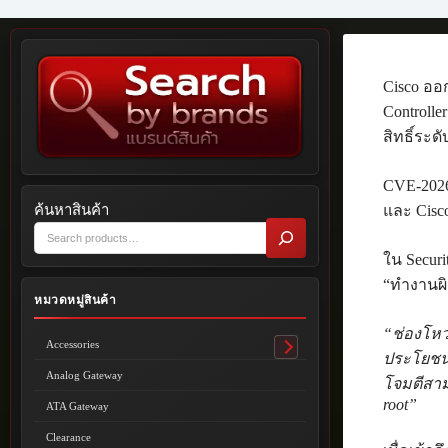
Cisco ออ
Controlle
สิทธิ์ระด
CVE-2026
และ Cisc
ค้นหาสินค้า
ใน Securi
“ทำงานผิ
หมวดหมู่สินค้า
“ช่องโหว่
Accessories
Toggle
ประโยชน์จ
submenu
Analog Gateway
โจมตีสามา
root”
ATA Gateway
Clearance