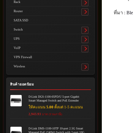
Rack
Toggle
submenu
Router
ที่มา :
Ble
Toggle
submenu
SATA SSD
Switch
Toggle
submenu
UPS
Toggle
submenu
VoIP
Toggle
submenu
VPN Firewall
Wireless
Toggle
submenu
สินค้ายอดนิยม
D-Link DGS-1100-05PD/U 5-port Gigabit
Smart Managed Switch and PoE Extender
ให้คะแนน
5.00
ตั้งแต่ 1-5 คะแนน
2,943.93
บาท (รวมภาษี)
D-Link DMS-1100-10TP 10-port 2.5G Smart
Managed PoE (240W) Switch with 2-port 10G